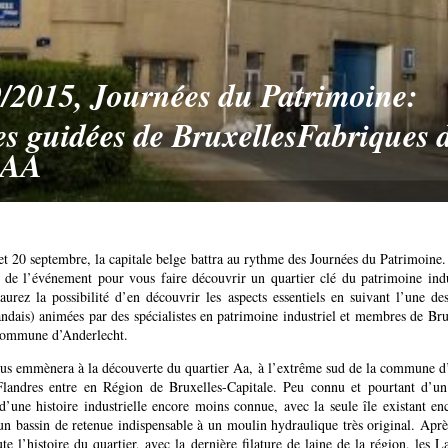
/2015, Journées du Patrimoine:
tes guidées de BruxellesFabriques 
 AA
t 20 septembre, la capitale belge battra au rythme des Journées du Patrimoine.
e de l’événement pour vous faire découvrir un quartier clé du patrimoine indus
urez la possibilité d’en découvrir les aspects essentiels en suivant l’une des
andais) animées par des spécialistes en patrimoine industriel et membres de Br
 commune d’Anderlecht.
s emmènera à la découverte du quartier Aa, à l’extrême sud de la commune d’
landres entre en Région de Bruxelles-Capitale. Peu connu et pourtant d’un
d’une histoire industrielle encore moins connue, avec la seule île existant enc
un bassin de retenue indispensable à un moulin hydraulique très original. Aprè
oute l’histoire du quartier, avec la dernière filature de laine de la région, les L