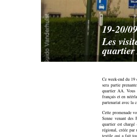
19-20/09
Les visi
quartier
Ce week-end du 19 e
sera partie prenant
quartier AA. Vous a
français et en néérl
partenariat avec la
Cette promenade vou
Senne venant des F
quartier est chargé 
régional, créée par 
textile qui a fait t