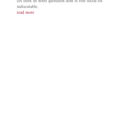
ces lieux de notre quotidien dont le rôle social est
indiscutable.
read more